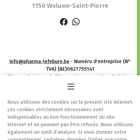
1150 Woluwe-Saint-Pierre
info@pharma-lefebure.be
- Numéro d'entreprise (N°
TVA) (BE)0827755141
Titre professionnel :
Pharmacien exerçant en Belgique
Association professionnelle :
Association Pharmaceutique
Nous utilisons des cookies sur le présent site Internet.
Belge
n°d’autorisation auprès de l’AFMPS 214210
Les cookies strictement nécessaires sont
Soumis à l'Ordre des Pharmaciens, 02/537.42.67, Av. Henri
indispensables au bon fonctionnement du site
Jaspar 94 1060 Brussel
Internet et ne peuvent pas être refusés. Nous utilisons
Déontologie :
Code de déontologie pharmaceutique
Tarifs soins remboursables
également un outil d'analyse. Si vous donnez votre
consentement, certaines données (telles que votre